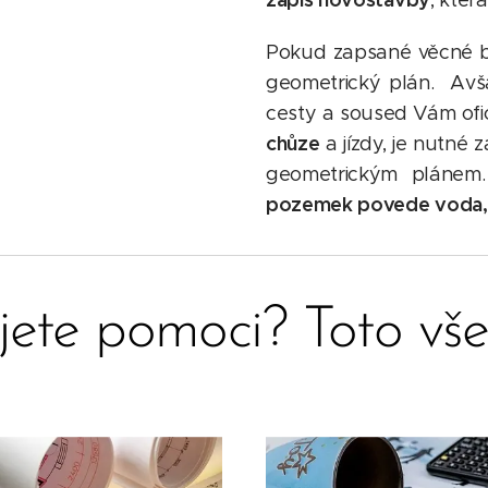
, kter
Pokud zapsané věcné b
geometrický plán. Avša
cesty a soused Vám ofi
chůze
a jízdy, je nutné 
geometrickým plánem.
pozemek povede voda, p
jete pomoci? Toto vš