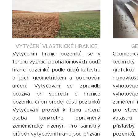
VYTYČENÍ VLASTNICKÉ HRANICE
GE
Vytyčením hranic pozemků, se v
Geometri
terénu vyznačí poloha lomových bodů
technick
hranic pozemků podle údajů katastru
grafick
o jejich geometrickém a polohovém
nemovito
určení. Vytyčování se zpravidla
vyhotovu
používá při sporech o hranice
vyhotovu
pozemku či při prodeji částí pozemků.
zaměření 
Vytyčování provádí k tomu určená
pro stav
osoba, konkrétně oprávněný
katastru
zeměměřický inženýr. Pro samotný
přístavby
průběh vytyčování hranic jsou přizvání
pozemků,