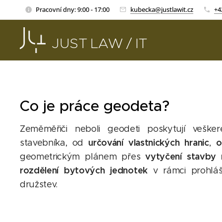
Pracovní dny: 9:00 - 17:00
kubecka@justlawit.cz
+4
JUST LAW / IT
Co je práce geodeta?
Zeměměřiči neboli geodeti poskytují veške
určování vlastnických hranic
o
stavebníka, od
,
vytyčení stavby
geometrickým plánem přes
rozdělení bytových jednotek
v rámci prohláš
družstev.