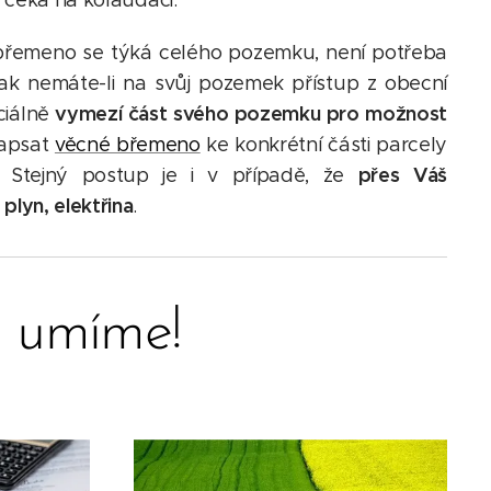
á čeká na kolaudaci.
řemeno se týká celého pozemku, není potřeba
k nemáte-li na svůj pozemek přístup z obecní
vymezí část svého pozemku pro možnost
ciálně
zapsat
věcné břemeno
ke konkrétní části parcely
přes Váš
 Stejný postup je i v případě, že
lyn, elektřina
.
e umíme!