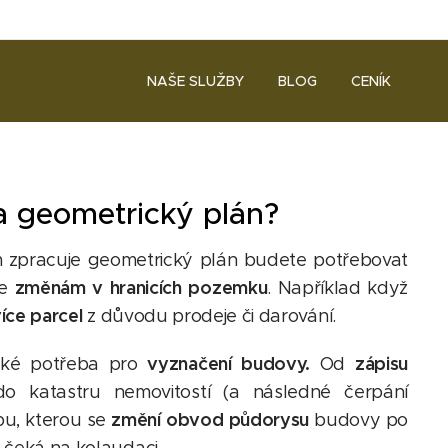
NAŠE SLUŽBY
BLOG
CENÍK
a geometrický plán?
 zpracuje geometrický plán budete potřebovat
změnám v hranicích pozemku
ke
. Například když
íce parcel
z důvodu prodeje či darování.
vyznačení budovy.
zápisu
také potřeba pro
Od
o katastru nemovitostí (a následné čerpání
změní obvod půdorysu
bu, kterou se
budovy po