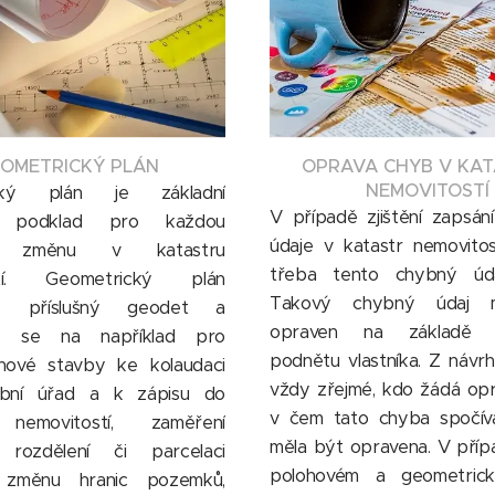
OMETRICKÝ PLÁN
OPRAVA CHYB V KA
NEMOVITOSTÍ
cký plán je základní
V případě zjištění zapsá
ý podklad pro každou
údaje v katastr nemovitos
ou změnu v katastru
třeba tento chybný úda
stí. Geometrický plán
Takový chybný údaj 
je příslušný geodet a
opraven na základě 
je se na například pro
podnětu vlastníka. Z návr
nové stavby ke kolaudaci
vždy zřejmé, kdo žádá op
ební úřad a k zápisu do
v čem tato chyba spočív
 nemovitostí, zaměření
měla být opravena. V pří
, rozdělení či parcelaci
polohovém a geometrick
 změnu hranic pozemků,