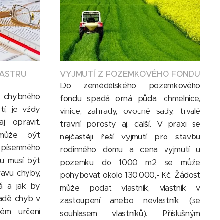
TASTRU
VYJMUTÍ Z POZEMKOVÉHO FONDU
Do zemědělského pozemkového
ní chybného
fondu spadá orná půda, chmelnice,
tí, je vždy
vinice, zahrady, ovocné sady, trvalé
j opravit.
travní porosty aj. další. V praxi se
může být
nejčastěji řeší vyjmutí pro stavbu
písemného
rodinného domu a cena vyjmutí u
hu musí být
pozemku do 1000 m2 se může
ravu chyby,
pohybovat okolo 130.000,- Kč. Žádost
á a jak by
může podat vlastník, vlastník v
padě chyb v
zastoupení anebo nevlastník (se
ém určení
souhlasem vlastníků). Příslušným