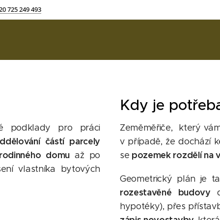
20 725 249 493
Kdy je potřeb
ré podklady pro práci
Zeměměřiče, který vám
ddělování částí parcely
v případě, že dochází 
 rodinného domu
pozemek rozdělí na v
až po
se
ení vlastníka bytových
Geometrický plán je 
rozestavěné budovy
d
hypotéky), přes přístav
zápis novostavby